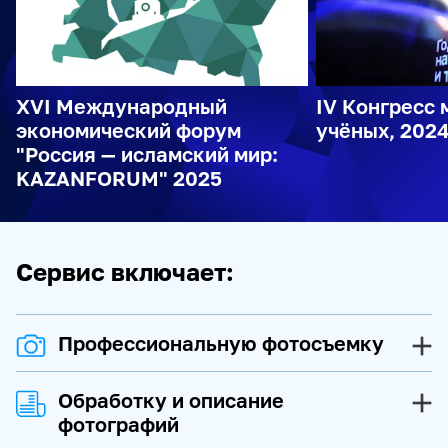
Отправить
XVI Международный
IV Конгресс
экономический форум
учёных, 202
"Россия — исламский мир:
KAZANFORUM" 2025
Сервис включает:
Профессиональную фотосъемку
всех мероприятий деловой, культурной,
Обработку и описание
спортивной и других направлений программы,
фотографий
выставочных и бизнес-пространств,