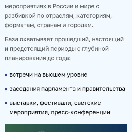
мероприятиях в России и мире с
ПРОДУКТЫ И СЕРВИСЫ
Откуда Вы узнали о нас?
*
разбивкой по отраслям, категориям,
форматам, странам и городам.
НОВОСТНЫЕ ЛЕНТЫ
МЕДИАБАНК
РЕКЛАМА И СПЕЦПРОЕКТЫ
МЕДИАФАСАД
Комментарий или промокод
База охватывает прошедший, настоящий
РЕЙТИНГИ И АНАЛИТИКА
БАЗА АНОНСОВ
и предстоящий периоды с глубиной
ПЕРЕВОДЫ
ФОТОХОСТИНГИ
ФОТОВЫСТАВКИ
планирования до года:
ТРЕНИНГИ
МУЛЬТИМЕДИЙНЫЙ ПРЕСС-ЦЕНТР
встречи на высшем уровне
0/500
* поле обязательно для заполнения
заседания парламента и правительства
Даю согласие на обработку моих персональных данных в соответствии с
Политикой конфиденциальности
Федеральному Государственному
Унитарному Предприятию «Международное информационное агентство
выставки, фестивали, светские
«Россия сегодня», расположенному по адресу: Россия, 119021, г. Москва,
Зубовский бульвар, д. 4.
мероприятия, пресс-конференции
Даю согласие на получение информационных сообщений и рекламы на
адрес электронной почты и обработку моих персональных данных в
указанных целях