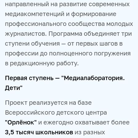
направленный на развитие современных
ПРОДУКТЫ И СЕРВИСЫ
медиакомпетенций и формирование
профессионального сообщества молодых
НОВОСТНЫЕ ЛЕНТЫ
МЕДИАБАНК
журналистов. Программа объединяет три
РЕКЛАМА И СПЕЦПРОЕКТЫ
МЕДИАФАСАД
ступени обучения — от первых шагов в
РЕЙТИНГИ И АНАЛИТИКА
БАЗА АНОНСОВ
профессии до полноценного погружения
ПЕРЕВОДЫ
ФОТОХОСТИНГИ
ФОТОВЫСТАВКИ
ТРЕНИНГИ
в редакционную работу.
МУЛЬТИМЕДИЙНЫЙ ПРЕСС-ЦЕНТР
Первая ступень — "Медиалаборатория.
Дети"
Проект реализуется на базе
Всероссийского детского центра
"Орлёнок"
и ежегодно охватывает более
3,5 тысяч школьников
из разных