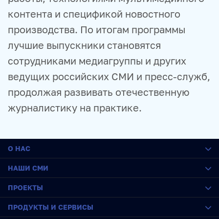
контента и спецификой новостного
производства. По итогам программы
лучшие выпускники становятся
сотрудниками медиагруппы и других
ведущих российских СМИ и пресс-служб,
продолжая развивать отечественную
журналистику на практике.
О НАС
О медиагруппе
НАШИ СМИ
История
Социальная ответственность
РИА Новости
ПРОЕКТЫ
Руководство
Sputnik
Карьера
ПРАЙМ
SputnikPro
ПРОДУКТЫ И СЕРВИСЫ
Стажировка
ИноСМИ
Конкурс имени Стенина