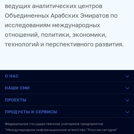
ведущих аналитических центров
Объединенных Арабских Эмиратов по
исследованиям международных
отношений, политики, экономики,
технологий и перспективного развития.
О НАС
О медиагруппе
НАШИ СМИ
История
Социальная ответственность
РИА Новости
ПРОЕКТЫ
Руководство
Sputnik
Карьера
ПРАЙМ
SputnikPro
ПРОДУКТЫ И СЕРВИСЫ
Стажировка
ИноСМИ
Конкурс имени Стенина
IT-возможности
Украина.ру
Фестиваль Koktebel Jazz Party
Новостные ленты
Федеральное государственное унитарное предприятие
RU
ENG
中文
Новости
Baltnews
Пожалуйста, дышите!
Медиабанк
"Международное информационное агентство "Россия сегодня"
Награды
ТОК и КОТ
Нюрнберг. Начало мира
Реклама и спецпроекты