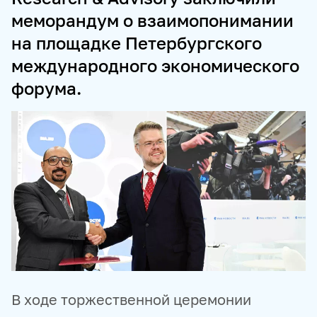
меморандум о взаимопонимании
ПРОДУКТЫ И СЕРВИСЫ
на площадке Петербургского
НОВОСТНЫЕ ЛЕНТЫ
МЕДИАБАНК
международного экономического
РЕКЛАМА И СПЕЦПРОЕКТЫ
МЕДИАФАСАД
форума.
РЕЙТИНГИ И АНАЛИТИКА
БАЗА АНОНСОВ
ПЕРЕВОДЫ
ФОТОХОСТИНГИ
ФОТОВЫСТАВКИ
ТРЕНИНГИ
МУЛЬТИМЕДИЙНЫЙ ПРЕСС-ЦЕНТР
В ходе торжественной церемонии