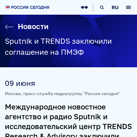
О НАС
RU
О МЕДИАГРУППЕ
ИСТОРИЯ
Новости
СОЦИАЛЬНАЯ ОТВЕТСТВЕННОСТЬ
РУКОВОДСТВО
КАРЬЕРА
СТАЖИРОВКА
IT-ВОЗМОЖНОСТИ
Sputnik и TRENDS заключили
НОВОСТИ
НАГРАДЫ
КОНТАКТЫ
соглашение на ПМЭФ
НАШИ СМИ
РИА НОВОСТИ
SPUTNIK
ПРАЙМ
ИНОСМИ
09 июня
УКРАИНА.РУ
BALTNEWS
ТОК И КОТ
СОЦИАЛЬНЫЙ НАВИГАТОР
ARCTIC.RU
Москва, пресс-служба медиагруппы "Россия сегодня"
ПРОЕКТЫ
Международное новостное
агентство и радио Sputnik и
SPUTNIKPRO
КОНКУРС ИМЕНИ СТЕНИНА
исследовательский центр TRENDS
ФЕСТИВАЛЬ KOKTEBEL JAZZ PARTY
Research & Advisory заключили
ПОЖАЛУЙСТА, ДЫШИТЕ!
НЮРНБЕРГ. НАЧАЛО МИРА