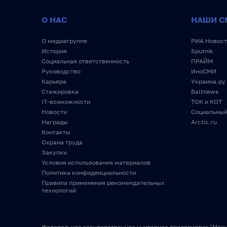
О НАС
НАШИ С
О медиагруппе
РИА Новост
История
Sputnik
Социальная ответственность
ПРАЙМ
Руководство
ИноСМИ
Карьера
Украина.ру
Стажировка
Baltnews
IT-возможности
ТОК и КОТ
Новости
Социальный
Награды
Arctic.ru
Контакты
Охрана труда
Закупки
Условия использования материалов
Политика конфиденциальности
Правила применения рекомендательных
технологий
Федеральное государственное унитарное предприятие "Меж