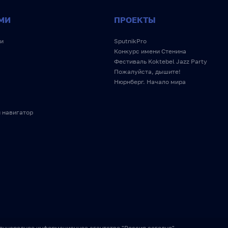
МИ
ПРОЕКТЫ
и
SputnikPro
Конкурс имени Стенина
Фестиваль Koktebel Jazz Party
Пожалуйста, дышите!
Нюрнберг. Начало мира
 навигатор
дународное информационное агентство "Россия сегодня"