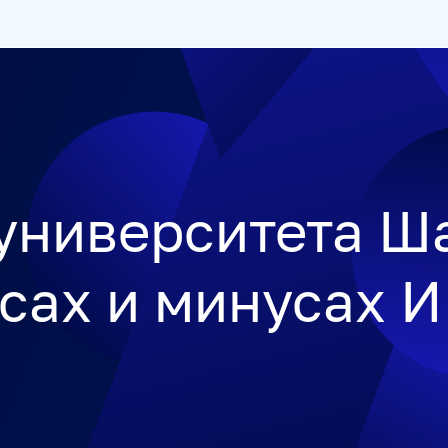
ЕТСТВЕННОСТЬ
РУКОВОДСТВО
КАРЬЕРА
СТАЖИРОВ
 университета Ш
сах и минусах И
УКРАИНА.РУ
BALTNEWS
ТОК И КОТ
СОЦИАЛЬНЫЙ Н