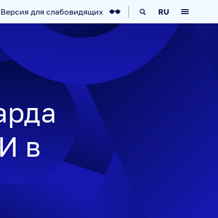
Версия для слабовидящих
RU
КА
IT-ВОЗМОЖНОСТИ
НОВОСТИ
арда
И в
АВИГАТОР
ARCTIC.RU