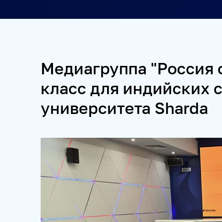
ПРОЕКТЫ
SPUTNIKPRO
КОНКУРС ИМЕНИ СТЕНИНА
ФЕСТ
Медиагруппа "Россия 
ПРОДУКТЫ 
класс для индийских 
университета Sharda
НОВОСТНЫЕ ЛЕНТЫ
МЕДИАБАНК
РЕКЛАМА И
ФОТОХОСТИНГИ
ФОТОВЫСТАВКИ
ТРЕНИНГИ