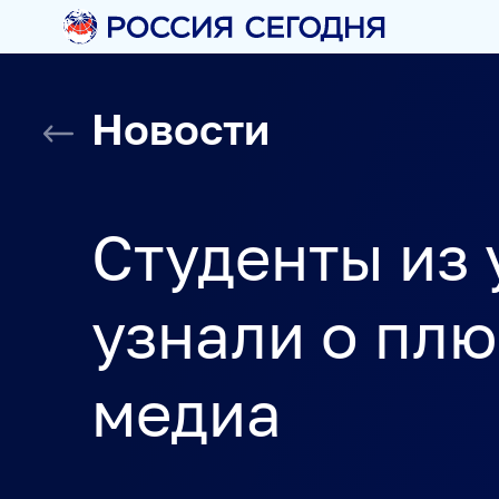
О НАС
Новости
О МЕДИАГРУППЕ
ИСТОРИЯ
СОЦИАЛЬНАЯ ОТВ
НАГРАДЫ
КОНТАКТЫ
Студенты из
НАШИ СМИ
узнали о плю
медиа
РИА НОВОСТИ
SPUTNIK
ПРАЙМ
ИНОСМИ