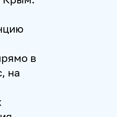
анцию
прямо в
, на
х
сия