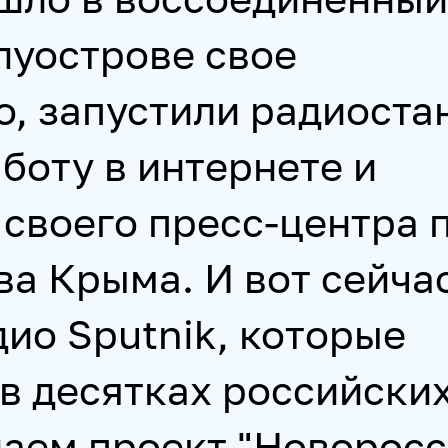
луострове свое
о, запустили радиост
аботу в интернете и
 своего пресс-центра 
а Крыма. И вот сейчас
ио Sputnik, которые
в десятках российски
наем проект "Новорос