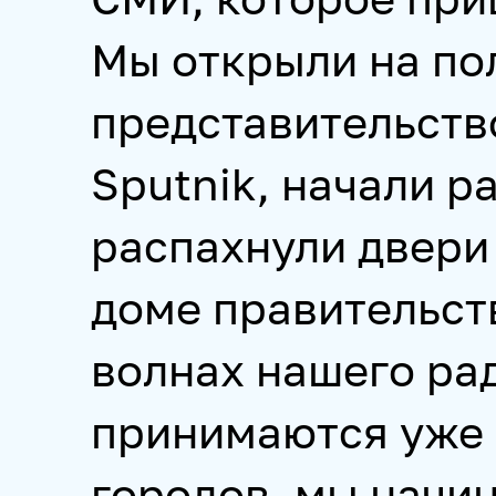
Мы открыли на по
представительств
Sputnik, начали р
распахнули двери
доме правительств
волнах нашего рад
принимаются уже 
городов, мы начи