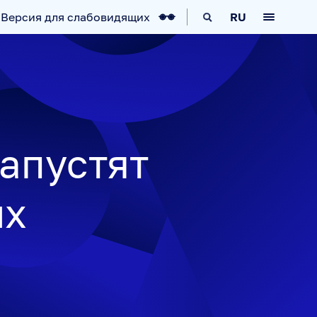
Версия для слабовидящих
RU
КА
IT-ВОЗМОЖНОСТИ
НОВОСТИ
запустят
ых
АВИГАТОР
ARCTIC.RU