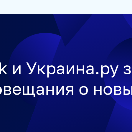
ЕТСТВЕННОСТЬ
РУКОВОДСТВО
КАРЬЕРА
СТАЖИРОВ
k и Украина.ру 
овещания о нов
УКРАИНА.РУ
BALTNEWS
ТОК И КОТ
СОЦИАЛЬНЫЙ Н