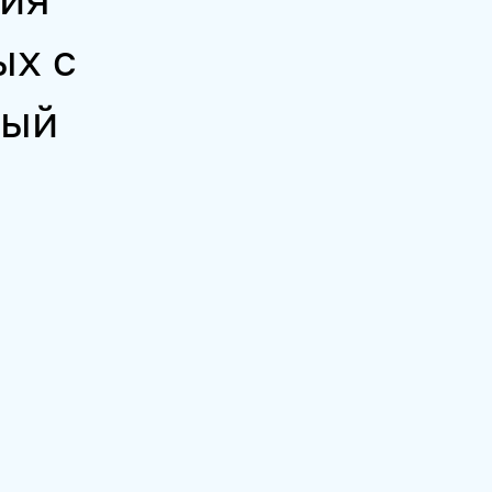
ых с
ный