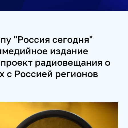
ИВАЛЬ KOKTEBEL JAZZ PARTY
ПОЖАЛУЙСТА, ДЫШИТЕ!
пу "Россия сегодня"
И СЕРВИСЫ
тимедийное издание
 проект радиовещания о
 СПЕЦПРОЕКТЫ
МЕДИАФАСАД
РЕЙТИНГИ И АНАЛИТИК
 с Россией регионов
МУЛЬТИМЕДИЙНЫЙ ПРЕСС-ЦЕНТР