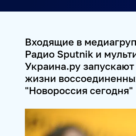
ПРОЕКТЫ
SPUTNIKPRO
КОНКУРС ИМЕНИ СТЕНИНА
ФЕСТ
Входящие в медиагруп
ПРОДУКТЫ 
Радио Sputnik и муль
Украина.ру запускают
НОВОСТНЫЕ ЛЕНТЫ
МЕДИАБАНК
РЕКЛАМА И
жизни воссоединенных
ФОТОХОСТИНГИ
ФОТОВЫСТАВКИ
ТРЕНИНГИ
"Новороссия сегодня"