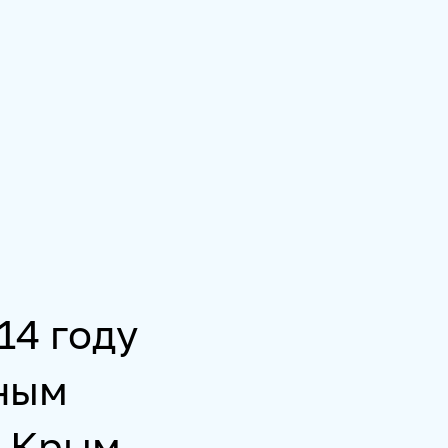
14 году
нным
 Крым.