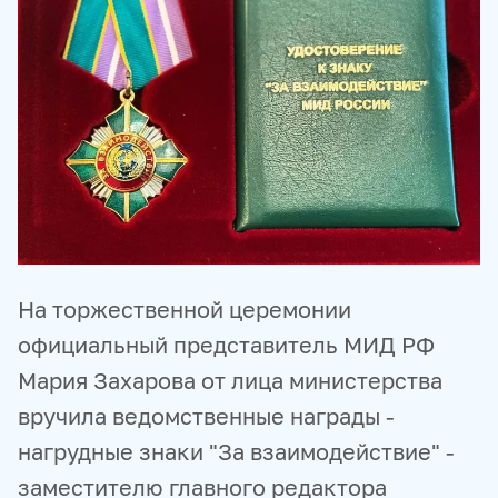
ПРОДУКТЫ И СЕРВИСЫ
НОВОСТНЫЕ ЛЕНТЫ
МЕДИАБАНК
РЕКЛАМА И СПЕЦПРОЕКТЫ
МЕДИАФАСАД
РЕЙТИНГИ И АНАЛИТИКА
БАЗА АНОНСОВ
ПЕРЕВОДЫ
ФОТОХОСТИНГИ
ФОТОВЫСТАВКИ
ТРЕНИНГИ
МУЛЬТИМЕДИЙНЫЙ ПРЕСС-ЦЕНТР
На торжественной церемонии
официальный представитель МИД РФ
Мария Захарова от лица министерства
вручила ведомственные награды -
нагрудные знаки "За взаимодействие" -
заместителю главного редактора