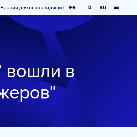
Версия для слабовидящих
RU
КА
IT-ВОЗМОЖНОСТИ
НОВОСТИ
" вошли в
жеров"
АВИГАТОР
ARCTIC.RU