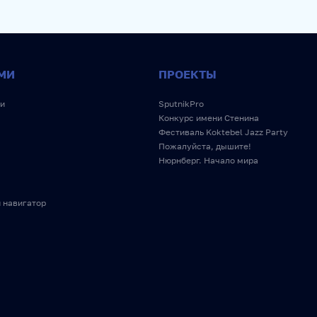
МИ
ПРОЕКТЫ
и
SputnikPro
Конкурс имени Стенина
Фестиваль Koktebel Jazz Party
Пожалуйста, дышите!
Нюрнберг. Начало мира
 навигатор