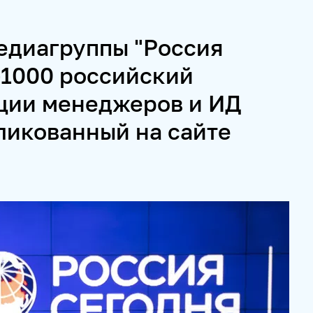
едиагруппы "Россия
ИВАЛЬ KOKTEBEL JAZZ PARTY
ПОЖАЛУЙСТА, ДЫШИТЕ!
-1000 российский
ции менеджеров и ИД
И СЕРВИСЫ
ликованный на сайте
 СПЕЦПРОЕКТЫ
МЕДИАФАСАД
РЕЙТИНГИ И АНАЛИТИК
МУЛЬТИМЕДИЙНЫЙ ПРЕСС-ЦЕНТР