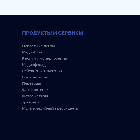
ПРОДУКТЫ И СЕРВИСЫ
Новостные ленты
Медиабанк
Реклама и спецпроекты
Медиафасад
Рейтинги и аналитика
База анонсов
Переводы
Фотохостинги
Фотовыставки
Тренинги
Мультимедийный пресс-центр