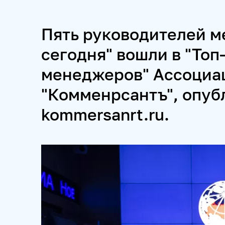
ПРОЕКТЫ
Пять руководителей м
SPUTNIKPRO
КОНКУРС ИМЕНИ СТЕНИНА
ФЕСТ
сегодня" вошли в "Топ
менеджеров" Ассоциа
ПРОДУКТЫ 
"Комменрсантъ", опуб
kommersanrt.ru.
НОВОСТНЫЕ ЛЕНТЫ
МЕДИАБАНК
РЕКЛАМА И
ФОТОХОСТИНГИ
ФОТОВЫСТАВКИ
ТРЕНИНГИ