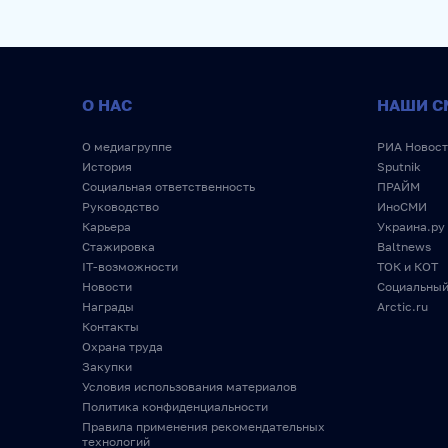
О НАС
НАШИ С
О медиагруппе
РИА Новост
История
Sputnik
Социальная ответственность
ПРАЙМ
Руководство
ИноСМИ
Карьера
Украина.ру
Стажировка
Baltnews
IT-возможности
ТОК и КОТ
Новости
Социальный
Награды
Arctic.ru
Контакты
Охрана труда
Закупки
Условия использования материалов
Политика конфиденциальности
Правила применения рекомендательных
технологий