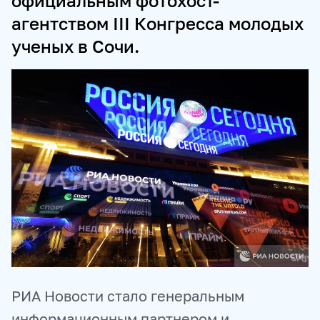
официальным фотохост-
агентством III Конгресса молодых
ПРОДУКТЫ И СЕРВИСЫ
ученых в Сочи.
НОВОСТНЫЕ ЛЕНТЫ
МЕДИАБАНК
РЕКЛАМА И СПЕЦПРОЕКТЫ
МЕДИАФАСАД
РЕЙТИНГИ И АНАЛИТИКА
БАЗА АНОНСОВ
ПЕРЕВОДЫ
ФОТОХОСТИНГИ
ФОТОВЫСТАВКИ
ТРЕНИНГИ
МУЛЬТИМЕДИЙНЫЙ ПРЕСС-ЦЕНТР
РИА Новости стало генеральным
информационным партнером и