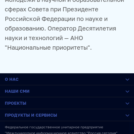
сферах Совета при Президенте
Российской Федерации по науке и
образованию. Оператор Десятилетия
науки и технологий — АНО
"Национальные приоритеты".
О НАС
О медиагруппе
НАШИ СМИ
История
Социальная ответственность
РИА Новости
ПРОЕКТЫ
Руководство
Sputnik
Карьера
ПРАЙМ
SputnikPro
ПРОДУКТЫ И СЕРВИСЫ
Стажировка
ИноСМИ
Конкурс имени Стенина
IT-возможности
Украина.ру
Фестиваль Koktebel Jazz Party
Новостные ленты
Федеральное государственное унитарное предприятие
RU
ENG
中文
Новости
Baltnews
Пожалуйста, дышите!
Медиабанк
"Международное информационное агентство "Россия сегодня"