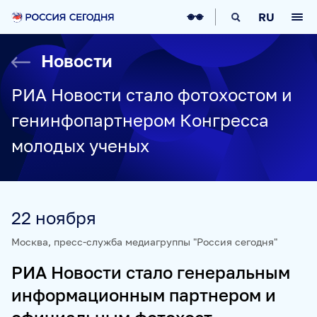
О НАС
RU
О МЕДИАГРУППЕ
ИСТОРИЯ
Новости
СОЦИАЛЬНАЯ ОТВЕТСТВЕННОСТЬ
РУКОВОДСТВО
КАРЬЕРА
СТАЖИРОВКА
IT-ВОЗМОЖНОСТИ
РИА Новости стало фотохостом и
НОВОСТИ
НАГРАДЫ
КОНТАКТЫ
генинфопартнером Конгресса
НАШИ СМИ
молодых ученых
РИА НОВОСТИ
SPUTNIK
ПРАЙМ
ИНОСМИ
УКРАИНА.РУ
BALTNEWS
ТОК И КОТ
СОЦИАЛЬНЫЙ НАВИГАТОР
ARCTIC.RU
22 ноября
ПРОЕКТЫ
Москва, пресс-служба медиагруппы "Россия сегодня"
РИА Новости стало генеральным
SPUTNIKPRO
КОНКУРС ИМЕНИ СТЕНИНА
информационным партнером и
ФЕСТИВАЛЬ KOKTEBEL JAZZ PARTY
ПОЖАЛУЙСТА, ДЫШИТЕ!
НЮРНБЕРГ. НАЧАЛО МИРА