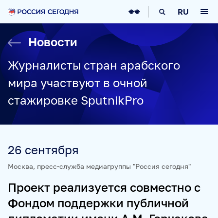
О НАС
RU
О МЕДИАГРУППЕ
ИСТОРИЯ
Новости
СОЦИАЛЬНАЯ ОТВЕТСТВЕННОСТЬ
РУКОВОДСТВО
КАРЬЕРА
СТАЖИРОВКА
IT-ВОЗМОЖНОСТИ
Журналисты стран арабского
НОВОСТИ
НАГРАДЫ
КОНТАКТЫ
мира участвуют в очной
НАШИ СМИ
стажировке SputnikPro
РИА НОВОСТИ
SPUTNIK
ПРАЙМ
ИНОСМИ
УКРАИНА.РУ
BALTNEWS
ТОК И КОТ
СОЦИАЛЬНЫЙ НАВИГАТОР
ARCTIC.RU
26 сентября
ПРОЕКТЫ
Москва, пресс-служба медиагруппы "Россия сегодня"
Проект реализуется совместно с
SPUTNIKPRO
КОНКУРС ИМЕНИ СТЕНИНА
Фондом поддержки публичной
ФЕСТИВАЛЬ KOKTEBEL JAZZ PARTY
ПОЖАЛУЙСТА, ДЫШИТЕ!
НЮРНБЕРГ. НАЧАЛО МИРА