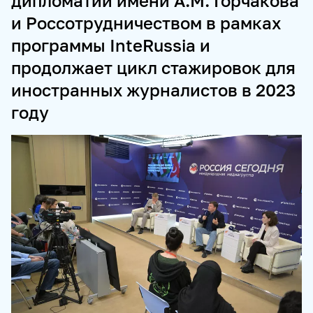
дипломатии имени А.М. Горчакова
и Россотрудничеством в рамках
ПРОДУКТЫ И СЕРВИСЫ
программы InteRussia и
НОВОСТНЫЕ ЛЕНТЫ
МЕДИАБАНК
продолжает цикл стажировок для
РЕКЛАМА И СПЕЦПРОЕКТЫ
МЕДИАФАСАД
иностранных журналистов в 2023
РЕЙТИНГИ И АНАЛИТИКА
БАЗА АНОНСОВ
году
ПЕРЕВОДЫ
ФОТОХОСТИНГИ
ФОТОВЫСТАВКИ
ТРЕНИНГИ
МУЛЬТИМЕДИЙНЫЙ ПРЕСС-ЦЕНТР