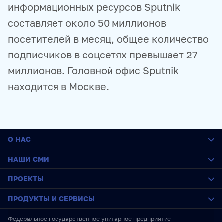
информационных ресурсов Sputnik
составляет около 50 миллионов
посетителей в месяц, общее количество
подписчиков в соцсетях превышает 27
миллионов. Головной офис Sputnik
находится в Москве.
О НАС
О медиагруппе
НАШИ СМИ
История
Социальная ответственность
РИА Новости
ПРОЕКТЫ
Руководство
Sputnik
Карьера
ПРАЙМ
SputnikPro
ПРОДУКТЫ И СЕРВИСЫ
Стажировка
ИноСМИ
Конкурс имени Стенина
IT-возможности
Украина.ру
Фестиваль Koktebel Jazz Party
Новостные ленты
Федеральное государственное унитарное предприятие
RU
ENG
中文