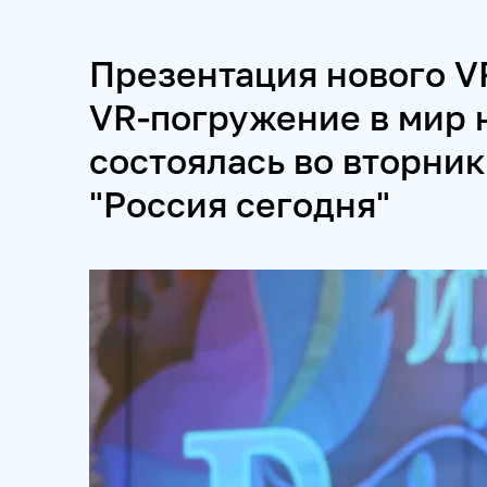
ПРОЕКТЫ
Презентация нового V
SPUTNIKPRO
КОНКУРС ИМЕНИ СТЕНИНА
ФЕСТ
VR-погружение в мир 
состоялась во вторни
ПРОДУКТЫ 
"Россия сегодня"
НОВОСТНЫЕ ЛЕНТЫ
МЕДИАБАНК
РЕКЛАМА И
ФОТОХОСТИНГИ
ФОТОВЫСТАВКИ
ТРЕНИНГИ