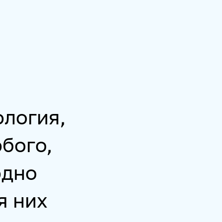
ология,
бого,
одно
я них