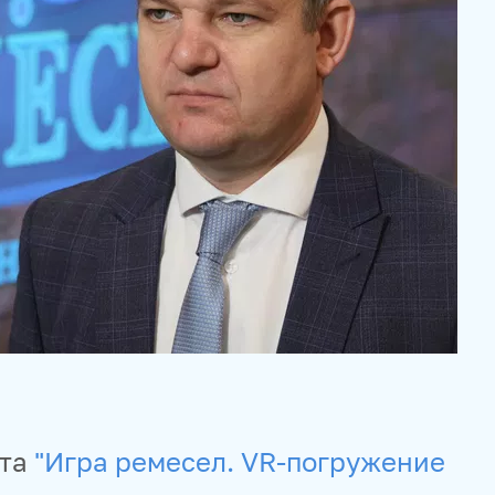
кта
"Игра ремесел. VR-погружение