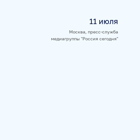
11 июля
НЮРНБЕРГ. НАЧАЛО МИРА
Москва, пресс-служба
медиагруппы "Россия сегодня"
А
БАЗА АНОНСОВ
ПЕРЕВОДЫ