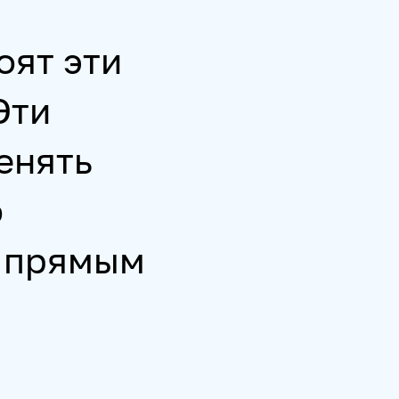
оят эти
Эти
енять
ю
о прямым