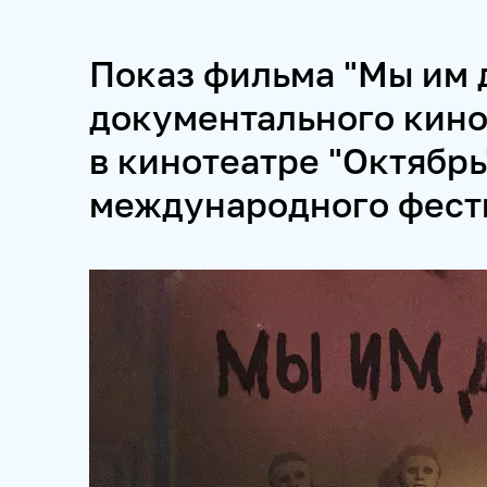
ПРОЕКТЫ
Показ фильма "Мы им 
SPUTNIKPRO
КОНКУРС ИМЕНИ СТЕНИНА
ФЕСТ
документального кино
в кинотеатре "Октябрь
ПРОДУКТЫ 
международного фест
НОВОСТНЫЕ ЛЕНТЫ
МЕДИАБАНК
РЕКЛАМА И
ФОТОХОСТИНГИ
ФОТОВЫСТАВКИ
ТРЕНИНГИ