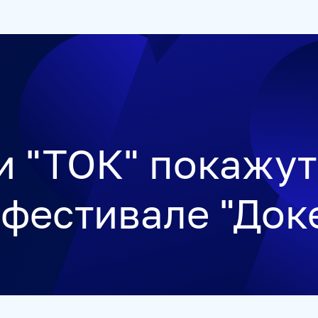
ЕТСТВЕННОСТЬ
РУКОВОДСТВО
КАРЬЕРА
СТАЖИРОВ
и "ТОК" покажут
 фестивале "Док
УКРАИНА.РУ
BALTNEWS
ТОК И КОТ
СОЦИАЛЬНЫЙ Н