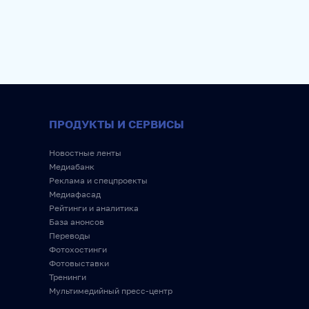
ПРОДУКТЫ И СЕРВИСЫ
Новостные ленты
Медиабанк
Реклама и спецпроекты
Медиафасад
Рейтинги и аналитика
База анонсов
Переводы
Фотохостинги
Фотовыставки
Тренинги
Мультимедийный пресс-центр