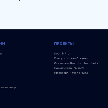
МИ
ПРОЕКТЫ
и
SputnikPro
Конкурс имени Стенина
Фестиваль Koktebel Jazz Party
Пожалуйста, дышите!
Нюрнберг. Начало мира
 навигатор