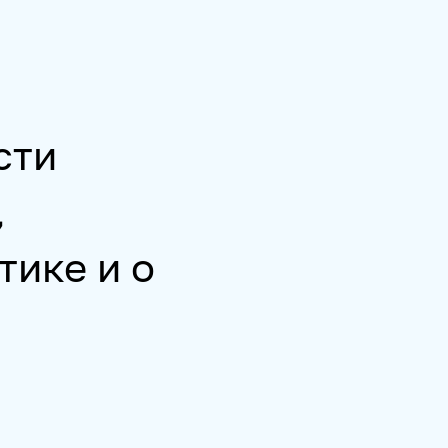
сти
,
тике и о