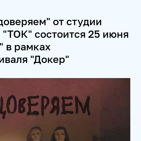
доверяем" от студии
ИВАЛЬ KOKTEBEL JAZZ PARTY
ПОЖАЛУЙСТА, ДЫШИТЕ!
 "ТОК" состоится 25 июня
" в рамках
И СЕРВИСЫ
иваля "Докер"
 СПЕЦПРОЕКТЫ
МЕДИАФАСАД
РЕЙТИНГИ И АНАЛИТИК
МУЛЬТИМЕДИЙНЫЙ ПРЕСС-ЦЕНТР