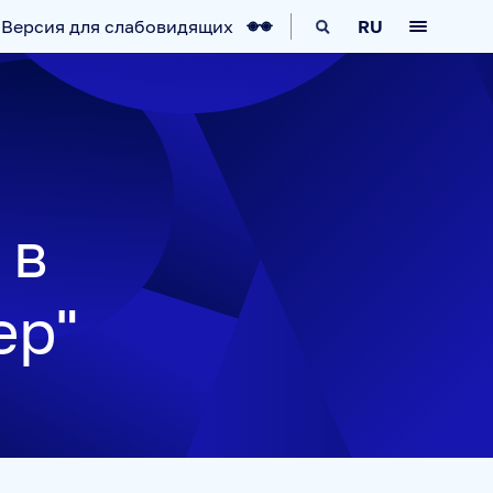
Версия для слабовидящих
RU
КА
IT-ВОЗМОЖНОСТИ
НОВОСТИ
 в
ер"
АВИГАТОР
ARCTIC.RU