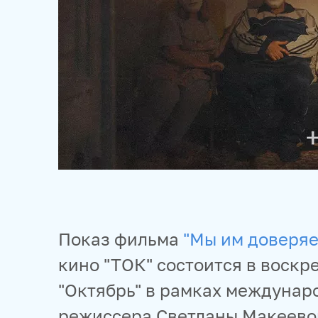
Показ фильма
"Мы им доверяе
кино "ТОК" состоится в воскр
"Октябрь" в рамках междунаро
режиссера Светланы Макеево