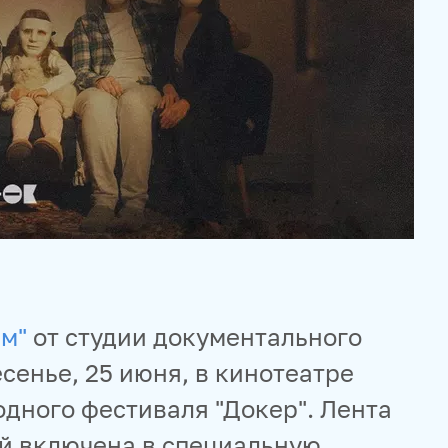
м"
от студии документального
есенье, 25 июня, в кинотеатре
дного фестиваля "Докер". Лента
й включена в специальную