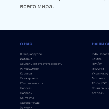
всего мира.
О НАС
НАШИ С
О медиагруппе
РИА Новост
История
Sputnik
Социальная ответственность
ПРАЙМ
Руководство
ИноСМИ
Карьера
Украина.ру
Стажировка
Baltnews
IT-возможности
ТОК и КОТ
Новости
Социальный
Награды
Arctic.ru
Контакты
Охрана труда
Закупки