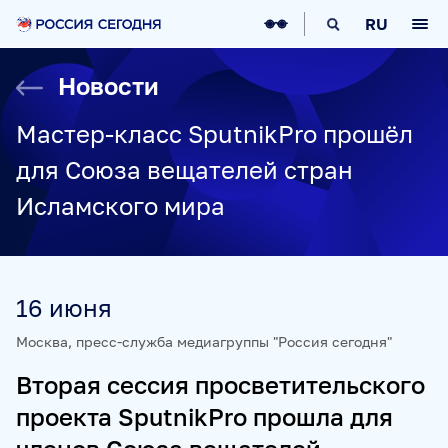
О НАС
RU
О МЕДИАГРУППЕ
ИСТОРИЯ
Новости
СОЦИАЛЬНАЯ ОТВЕТСТВЕННОСТЬ
РУКОВОДСТВО
КАРЬЕРА
СТАЖИРОВКА
IT-ВОЗМОЖНОСТИ
Мастер-класс SputnikPro прошёл
НОВОСТИ
НАГРАДЫ
КОНТАКТЫ
для Союза вещателей стран
НАШИ СМИ
Исламского мира
РИА НОВОСТИ
SPUTNIK
ПРАЙМ
ИНОСМИ
УКРАИНА.РУ
BALTNEWS
ТОК И КОТ
СОЦИАЛЬНЫЙ НАВИГАТОР
ARCTIC.RU
16 июня
ПРОЕКТЫ
Москва, пресс-служба медиагруппы "Россия сегодня"
Вторая сессия просветительского
SPUTNIKPRO
КОНКУРС ИМЕНИ СТЕНИНА
проекта SputnikPro прошла для
ФЕСТИВАЛЬ KOKTEBEL JAZZ PARTY
ПОЖАЛУЙСТА, ДЫШИТЕ!
НЮРНБЕРГ. НАЧАЛО МИРА