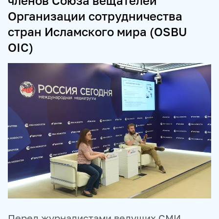
членов Союза вещателей
Организации сотрудничества
ПРОДУКТЫ И СЕРВИСЫ
стран Исламского мира (OSBU
НОВОСТНЫЕ ЛЕНТЫ
МЕДИАБАНК
OIC)
РЕКЛАМА И СПЕЦПРОЕКТЫ
МЕДИАФАСАД
РЕЙТИНГИ И АНАЛИТИКА
БАЗА АНОНСОВ
ПЕРЕВОДЫ
ФОТОХОСТИНГИ
ФОТОВЫСТАВКИ
ТРЕНИНГИ
МУЛЬТИМЕДИЙНЫЙ ПРЕСС-ЦЕНТР
Перед журналистами ведущих СМИ