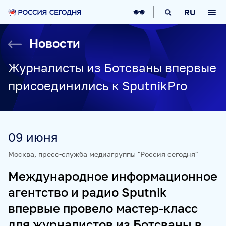
О НАС
RU
О МЕДИАГРУППЕ
ИСТОРИЯ
Новости
СОЦИАЛЬНАЯ ОТВЕТСТВЕННОСТЬ
РУКОВОДСТВО
КАРЬЕРА
СТАЖИРОВКА
IT-ВОЗМОЖНОСТИ
Журналисты из Ботсваны впервые
НОВОСТИ
НАГРАДЫ
КОНТАКТЫ
присоединились к SputnikPro
НАШИ СМИ
РИА НОВОСТИ
SPUTNIK
ПРАЙМ
ИНОСМИ
09 июня
УКРАИНА.РУ
BALTNEWS
ТОК И КОТ
СОЦИАЛЬНЫЙ НАВИГАТОР
ARCTIC.RU
Москва, пресс-служба медиагруппы "Россия сегодня"
ПРОЕКТЫ
Международное информационное
агентство и радио Sputnik
SPUTNIKPRO
КОНКУРС ИМЕНИ СТЕНИНА
впервые провело мастер-класс
ФЕСТИВАЛЬ KOKTEBEL JAZZ PARTY
для журналистов из Ботсваны в
ПОЖАЛУЙСТА, ДЫШИТЕ!
НЮРНБЕРГ. НАЧАЛО МИРА