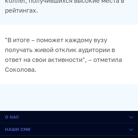
коллег, получившихся высокие места в
рейтингах.
"В итоге – поможет каждому вузу
получать живой отклик аудитории в
ответ на свои активности", – отметила
Соколова.
О НАС
О медиагруппе
НАШИ СМИ
История
Социальная ответственность
РИА Новости