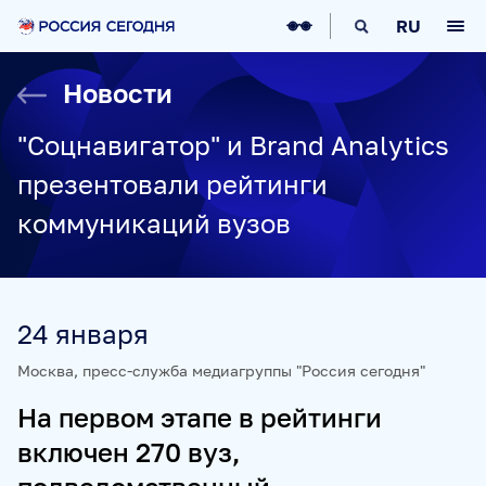
О НАС
RU
О МЕДИАГРУППЕ
ИСТОРИЯ
Новости
СОЦИАЛЬНАЯ ОТВЕТСТВЕННОСТЬ
РУКОВОДСТВО
КАРЬЕРА
СТАЖИРОВКА
IT-ВОЗМОЖНОСТИ
"Соцнавигатор" и Brand Analytics
НОВОСТИ
НАГРАДЫ
КОНТАКТЫ
презентовали рейтинги
НАШИ СМИ
коммуникаций вузов
РИА НОВОСТИ
SPUTNIK
ПРАЙМ
ИНОСМИ
УКРАИНА.РУ
BALTNEWS
ТОК И КОТ
СОЦИАЛЬНЫЙ НАВИГАТОР
ARCTIC.RU
24 января
ПРОЕКТЫ
Москва, пресс-служба медиагруппы "Россия сегодня"
На первом этапе в рейтинги
SPUTNIKPRO
КОНКУРС ИМЕНИ СТЕНИНА
включен 270 вуз,
ФЕСТИВАЛЬ KOKTEBEL JAZZ PARTY
ПОЖАЛУЙСТА, ДЫШИТЕ!
НЮРНБЕРГ. НАЧАЛО МИРА