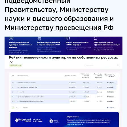
подведомственный
Правительству, Министерству
ПРОДУКТЫ И СЕРВИСЫ
науки и высшего образования и
НОВОСТНЫЕ ЛЕНТЫ
МЕДИАБАНК
Министерству просвещения РФ
РЕКЛАМА И СПЕЦПРОЕКТЫ
МЕДИАФАСАД
РЕЙТИНГИ И АНАЛИТИКА
БАЗА АНОНСОВ
ПЕРЕВОДЫ
ФОТОХОСТИНГИ
ФОТОВЫСТАВКИ
ТРЕНИНГИ
МУЛЬТИМЕДИЙНЫЙ ПРЕСС-ЦЕНТР