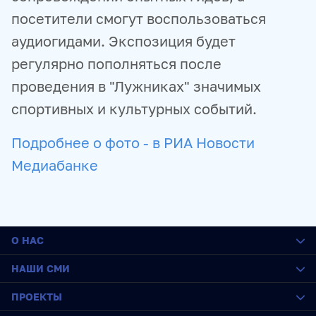
посетители смогут воспользоваться
аудиогидами. Экспозиция будет
регулярно пополняться после
проведения в "Лужниках" значимых
спортивных и культурных событий.
Подробнее о фото - в РИА Новости
Медиабанке
О НАС
О медиагруппе
НАШИ СМИ
История
Социальная ответственность
РИА Новости
ПРОЕКТЫ
Руководство
Sputnik