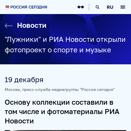
О НАС
RU
О МЕДИАГРУППЕ
ИСТОРИЯ
Новости
СОЦИАЛЬНАЯ ОТВЕТСТВЕННОСТЬ
РУКОВОДСТВО
КАРЬЕРА
СТАЖИРОВКА
IT-ВОЗМОЖНОСТИ
"Лужники" и РИА Новости открыли
НОВОСТИ
НАГРАДЫ
КОНТАКТЫ
фотопроект о спорте и музыке
НАШИ СМИ
РИА НОВОСТИ
SPUTNIK
ПРАЙМ
ИНОСМИ
19 декабря
УКРАИНА.РУ
BALTNEWS
ТОК И КОТ
СОЦИАЛЬНЫЙ НАВИГАТОР
ARCTIC.RU
Москва, пресс-служба медиагруппы "Россия сегодня"
ПРОЕКТЫ
Основу коллекции составили в
том числе и фотоматериалы РИА
SPUTNIKPRO
КОНКУРС ИМЕНИ СТЕНИНА
Новости
ФЕСТИВАЛЬ KOKTEBEL JAZZ PARTY
ПОЖАЛУЙСТА, ДЫШИТЕ!
НЮРНБЕРГ. НАЧАЛО МИРА