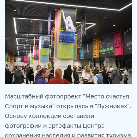
ПРОДУКТЫ И СЕРВИСЫ
НОВОСТНЫЕ ЛЕНТЫ
МЕДИАБАНК
РЕКЛАМА И СПЕЦПРОЕКТЫ
МЕДИАФАСАД
РЕЙТИНГИ И АНАЛИТИКА
БАЗА АНОНСОВ
ПЕРЕВОДЫ
ФОТОХОСТИНГИ
ФОТОВЫСТАВКИ
ТРЕНИНГИ
МУЛЬТИМЕДИЙНЫЙ ПРЕСС-ЦЕНТР
Масштабный фотопроект "Место счастья.
Спорт и музыка" открылась в "Лужниках".
Основу коллекции составили
фотографии и артефакты Центра
сохранения наследия и развития туризма