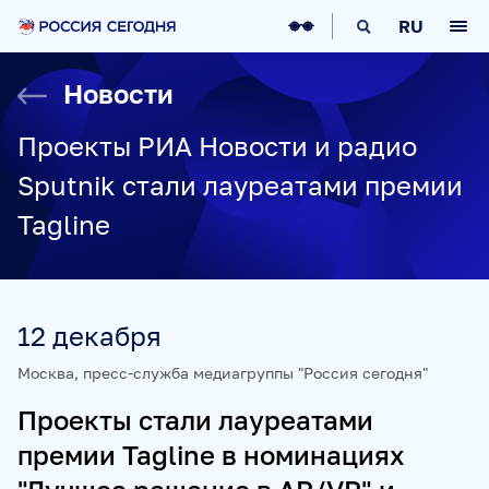
О НАС
RU
О МЕДИАГРУППЕ
ИСТОРИЯ
Новости
СОЦИАЛЬНАЯ ОТВЕТСТВЕННОСТЬ
РУКОВОДСТВО
КАРЬЕРА
СТАЖИРОВКА
IT-ВОЗМОЖНОСТИ
Проекты РИА Новости и радио
НОВОСТИ
НАГРАДЫ
КОНТАКТЫ
Sputnik стали лауреатами премии
НАШИ СМИ
Tagline
РИА НОВОСТИ
SPUTNIK
ПРАЙМ
ИНОСМИ
УКРАИНА.РУ
BALTNEWS
ТОК И КОТ
СОЦИАЛЬНЫЙ НАВИГАТОР
ARCTIC.RU
12 декабря
ПРОЕКТЫ
Москва, пресс-служба медиагруппы "Россия сегодня"
Проекты стали лауреатами
SPUTNIKPRO
КОНКУРС ИМЕНИ СТЕНИНА
премии Tagline в номинациях
ФЕСТИВАЛЬ KOKTEBEL JAZZ PARTY
ПОЖАЛУЙСТА, ДЫШИТЕ!
НЮРНБЕРГ. НАЧАЛО МИРА