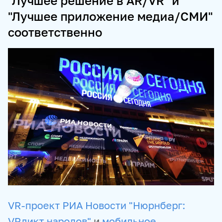
"Лучшее решение в AR/VR" и
"Лучшее приложение медиа/СМИ"
ПРОДУКТЫ И СЕРВИСЫ
соответственно
НОВОСТНЫЕ ЛЕНТЫ
МЕДИАБАНК
РЕКЛАМА И СПЕЦПРОЕКТЫ
МЕДИАФАСАД
РЕЙТИНГИ И АНАЛИТИКА
БАЗА АНОНСОВ
ПЕРЕВОДЫ
ФОТОХОСТИНГИ
ФОТОВЫСТАВКИ
ТРЕНИНГИ
МУЛЬТИМЕДИЙНЫЙ ПРЕСС-ЦЕНТР
VR-проект РИА Новости "Нюрнберг:
VRдикт народов"
и
мобильное