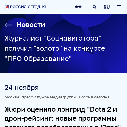
О НАС
RU
О МЕДИАГРУППЕ
ИСТОРИЯ
Новости
СОЦИАЛЬНАЯ ОТВЕТСТВЕННОСТЬ
РУКОВОДСТВО
КАРЬЕРА
СТАЖИРОВКА
IT-ВОЗМОЖНОСТИ
Журналист "Соцнавигатора"
НОВОСТИ
НАГРАДЫ
КОНТАКТЫ
получил "золото" на конкурсе
НАШИ СМИ
"ПРО Образование"
РИА НОВОСТИ
SPUTNIK
ПРАЙМ
ИНОСМИ
УКРАИНА.РУ
BALTNEWS
ТОК И КОТ
СОЦИАЛЬНЫЙ НАВИГАТОР
ARCTIC.RU
24 ноября
ПРОЕКТЫ
Москва, пресс-служба медиагруппы "Россия сегодня"
Жюри оценило лонгрид "Dota 2 и
SPUTNIKPRO
КОНКУРС ИМЕНИ СТЕНИНА
дрон-рейсинг: новые программы
ФЕСТИВАЛЬ KOKTEBEL JAZZ PARTY
ПОЖАЛУЙСТА, ДЫШИТЕ!
НЮРНБЕРГ. НАЧАЛО МИРА