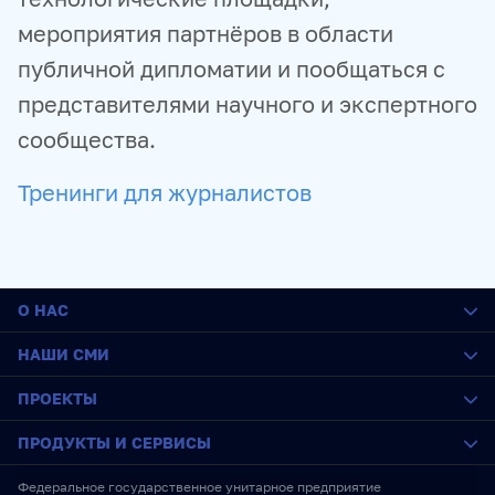
мероприятия партнёров в области
публичной дипломатии и пообщаться с
представителями научного и экспертного
сообщества.
Тренинги для журналистов
О НАС
О медиагруппе
НАШИ СМИ
История
Социальная ответственность
РИА Новости
ПРОЕКТЫ
Руководство
Sputnik
Карьера
ПРАЙМ
SputnikPro
ПРОДУКТЫ И СЕРВИСЫ
Стажировка
ИноСМИ
Конкурс имени Стенина
IT-возможности
Украина.ру
Фестиваль Koktebel Jazz Party
Новостные ленты
Федеральное государственное унитарное предприятие
RU
ENG
中文