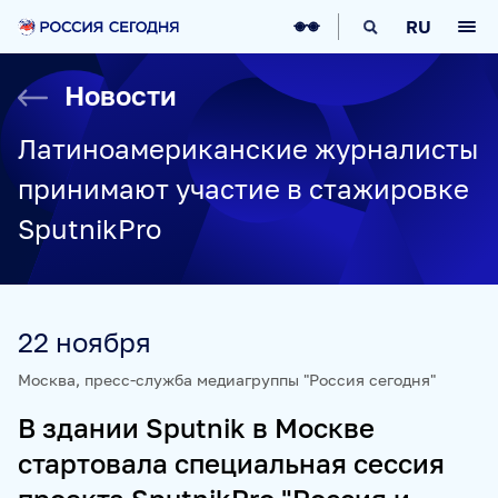
О НАС
RU
О МЕДИАГРУППЕ
ИСТОРИЯ
Новости
СОЦИАЛЬНАЯ ОТВЕТСТВЕННОСТЬ
РУКОВОДСТВО
КАРЬЕРА
СТАЖИРОВКА
IT-ВОЗМОЖНОСТИ
Латиноамериканские журналисты
НОВОСТИ
НАГРАДЫ
КОНТАКТЫ
принимают участие в стажировке
НАШИ СМИ
SputnikPro
РИА НОВОСТИ
SPUTNIK
ПРАЙМ
ИНОСМИ
УКРАИНА.РУ
BALTNEWS
ТОК И КОТ
СОЦИАЛЬНЫЙ НАВИГАТОР
ARCTIC.RU
22 ноября
ПРОЕКТЫ
Москва, пресс-служба медиагруппы "Россия сегодня"
В здании Sputnik в Москве
SPUTNIKPRO
КОНКУРС ИМЕНИ СТЕНИНА
стартовала специальная сессия
ФЕСТИВАЛЬ KOKTEBEL JAZZ PARTY
ПОЖАЛУЙСТА, ДЫШИТЕ!
НЮРНБЕРГ. НАЧАЛО МИРА