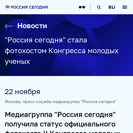
О НАС
RU
О МЕДИАГРУППЕ
ИСТОРИЯ
Новости
СОЦИАЛЬНАЯ ОТВЕТСТВЕННОСТЬ
РУКОВОДСТВО
КАРЬЕРА
СТАЖИРОВКА
IT-ВОЗМОЖНОСТИ
"Россия сегодня" стала
НОВОСТИ
НАГРАДЫ
КОНТАКТЫ
фотохостом Конгресса молодых
НАШИ СМИ
ученых
РИА НОВОСТИ
SPUTNIK
ПРАЙМ
ИНОСМИ
УКРАИНА.РУ
BALTNEWS
ТОК И КОТ
СОЦИАЛЬНЫЙ НАВИГАТОР
ARCTIC.RU
22 ноября
ПРОЕКТЫ
Москва, пресс-служба медиагруппы "Россия сегодня"
Медиагруппа "Россия сегодня"
SPUTNIKPRO
КОНКУРС ИМЕНИ СТЕНИНА
получила статус официального
ФЕСТИВАЛЬ KOKTEBEL JAZZ PARTY
ПОЖАЛУЙСТА, ДЫШИТЕ!
НЮРНБЕРГ. НАЧАЛО МИРА