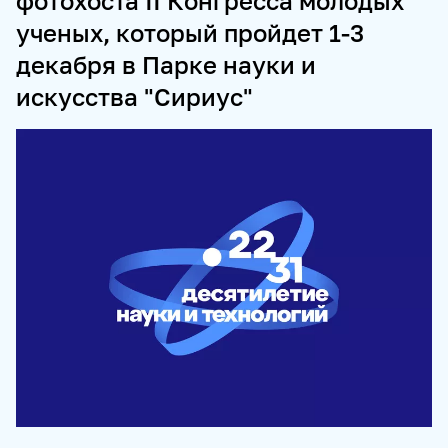
фотохоста II Конгресса молодых
ученых, который пройдет 1-3
ПРОДУКТЫ И СЕРВИСЫ
декабря в Парке науки и
НОВОСТНЫЕ ЛЕНТЫ
МЕДИАБАНК
искусства "Сириус"
РЕКЛАМА И СПЕЦПРОЕКТЫ
МЕДИАФАСАД
РЕЙТИНГИ И АНАЛИТИКА
БАЗА АНОНСОВ
ПЕРЕВОДЫ
ФОТОХОСТИНГИ
ФОТОВЫСТАВКИ
ТРЕНИНГИ
МУЛЬТИМЕДИЙНЫЙ ПРЕСС-ЦЕНТР