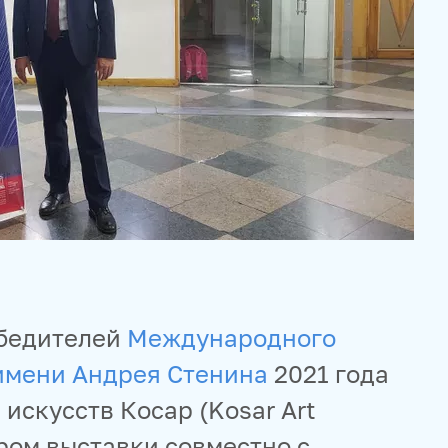
обедителей
Международного
имени Андрея Стенина
2021 года
 искусств Косар (Kosar Art
ором выставки совместно с