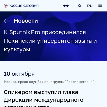
О НАС
RU
О МЕДИАГРУППЕ
ИСТОРИЯ
Новости
СОЦИАЛЬНАЯ ОТВЕТСТВЕННОСТЬ
РУКОВОДСТВО
КАРЬЕРА
СТАЖИРОВКА
IT-ВОЗМОЖНОСТИ
К SputnikPro присоединился
НОВОСТИ
НАГРАДЫ
КОНТАКТЫ
Пекинский университет языка и
НАШИ СМИ
культуры
РИА НОВОСТИ
SPUTNIK
ПРАЙМ
ИНОСМИ
УКРАИНА.РУ
BALTNEWS
ТОК И КОТ
СОЦИАЛЬНЫЙ НАВИГАТОР
ARCTIC.RU
10 октября
ПРОЕКТЫ
Москва, пресс-служба медиагруппы "Россия сегодня"
Спикером выступил глава
SPUTNIKPRO
КОНКУРС ИМЕНИ СТЕНИНА
Дирекции международного
ФЕСТИВАЛЬ KOKTEBEL JAZZ PARTY
ПОЖАЛУЙСТА, ДЫШИТЕ!
НЮРНБЕРГ. НАЧАЛО МИРА