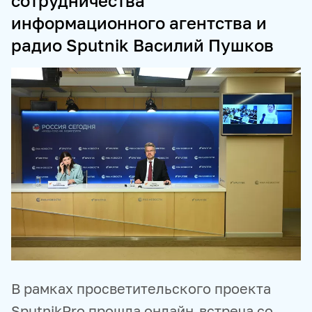
сотрудничества
информационного агентства и
ПРОДУКТЫ И СЕРВИСЫ
радио Sputnik Василий Пушков
НОВОСТНЫЕ ЛЕНТЫ
МЕДИАБАНК
РЕКЛАМА И СПЕЦПРОЕКТЫ
МЕДИАФАСАД
РЕЙТИНГИ И АНАЛИТИКА
БАЗА АНОНСОВ
ПЕРЕВОДЫ
ФОТОХОСТИНГИ
ФОТОВЫСТАВКИ
ТРЕНИНГИ
МУЛЬТИМЕДИЙНЫЙ ПРЕСС-ЦЕНТР
В рамках просветительского проекта
SputnikPro прошла онлайн-встреча со