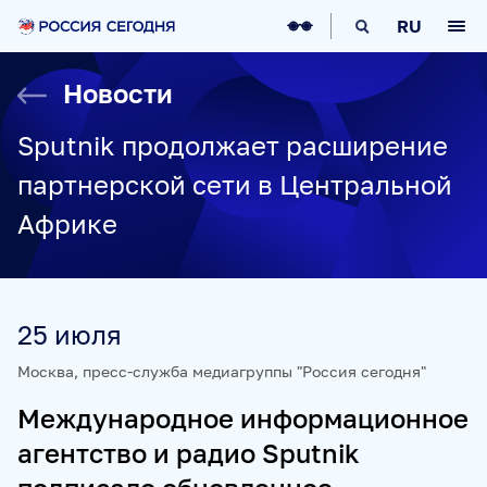
О НАС
RU
О МЕДИАГРУППЕ
ИСТОРИЯ
Новости
СОЦИАЛЬНАЯ ОТВЕТСТВЕННОСТЬ
РУКОВОДСТВО
КАРЬЕРА
СТАЖИРОВКА
IT-ВОЗМОЖНОСТИ
Sputnik продолжает расширение
НОВОСТИ
НАГРАДЫ
КОНТАКТЫ
партнерской сети в Центральной
НАШИ СМИ
Африке
РИА НОВОСТИ
SPUTNIK
ПРАЙМ
ИНОСМИ
УКРАИНА.РУ
BALTNEWS
ТОК И КОТ
СОЦИАЛЬНЫЙ НАВИГАТОР
ARCTIC.RU
25 июля
ПРОЕКТЫ
Москва, пресс-служба медиагруппы "Россия сегодня"
Международное информационное
SPUTNIKPRO
КОНКУРС ИМЕНИ СТЕНИНА
агентство и радио Sputnik
ФЕСТИВАЛЬ KOKTEBEL JAZZ PARTY
ПОЖАЛУЙСТА, ДЫШИТЕ!
НЮРНБЕРГ. НАЧАЛО МИРА