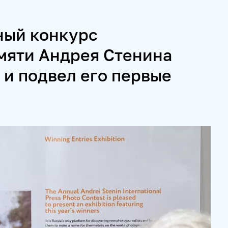
ый конкурс
ИВАЛЬ KOKTEBEL JAZZ PARTY
ПОЖАЛУЙСТА, ДЫШИТЕ!
мяти Андрея Стенина
 и подвел его первые
И СЕРВИСЫ
 СПЕЦПРОЕКТЫ
МЕДИАФАСАД
РЕЙТИНГИ И АНАЛИТИК
МУЛЬТИМЕДИЙНЫЙ ПРЕСС-ЦЕНТР