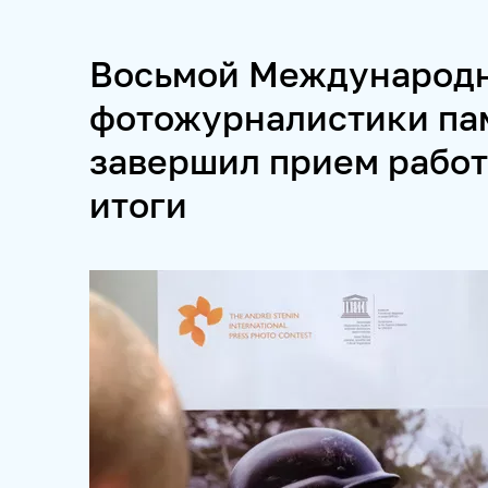
ПРОЕКТЫ
Восьмой Международн
SPUTNIKPRO
КОНКУРС ИМЕНИ СТЕНИНА
ФЕСТ
фотожурналистики па
завершил прием работ
ПРОДУКТЫ 
итоги
НОВОСТНЫЕ ЛЕНТЫ
МЕДИАБАНК
РЕКЛАМА И
ФОТОХОСТИНГИ
ФОТОВЫСТАВКИ
ТРЕНИНГИ