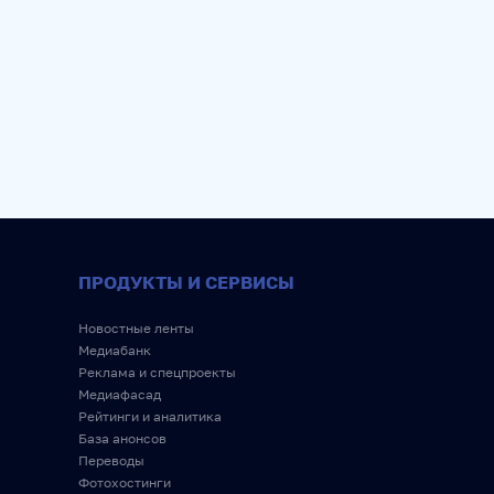
ПРОДУКТЫ И СЕРВИСЫ
Новостные ленты
Медиабанк
Реклама и спецпроекты
Медиафасад
Рейтинги и аналитика
База анонсов
Переводы
Фотохостинги