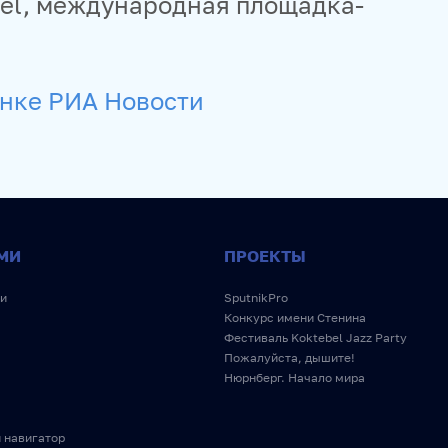
nel, международная площадка-
анке РИА Новости
МИ
ПРОЕКТЫ
и
SputnikPro
Конкурс имени Стенина
Фестиваль Koktebel Jazz Party
Пожалуйста, дышите!
Нюрнберг. Начало мира
 навигатор