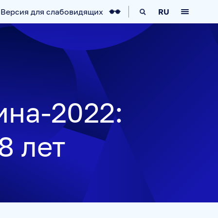
Версия для слабовидящих
RU
КА
IT-ВОЗМОЖНОСТИ
НОВОСТИ
ина-2022:
8 лет
АВИГАТОР
ARCTIC.RU