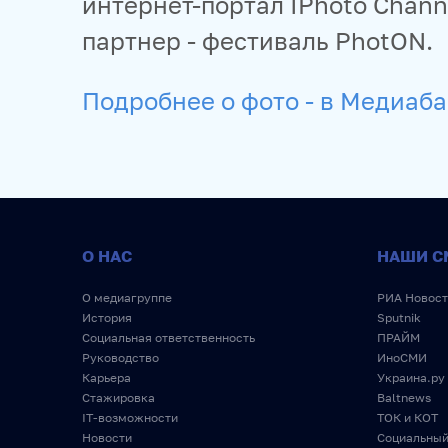
интернет-портал IPhoto Chan
партнер - фестиваль PhotON.
Подробнее о фото - в Медиаб
О НАС
НАШИ С
О медиагруппе
РИА Новост
История
Sputnik
Социальная ответственность
ПРАЙМ
Руководство
ИноСМИ
Карьера
Украина.ру
Стажировка
Baltnews
IT-возможности
ТОК и КОТ
Новости
Социальный