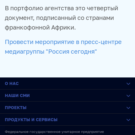
В портфолио агентства это четвертый
документ, подписанный со странами
франкофонной Африки.
Провести мероприятие в пресс-центре
медиагруппы "Россия сегодня"
О НАС
О медиагруппе
НАШИ СМИ
История
Социальная ответственность
РИА Новости
ПРОЕКТЫ
Руководство
Sputnik
Карьера
ПРАЙМ
SputnikPro
ПРОДУКТЫ И СЕРВИСЫ
Стажировка
ИноСМИ
Конкурс имени Стенина
IT-возможности
Украина.ру
Фестиваль Koktebel Jazz Party
Новостные ленты
Федеральное государственное унитарное предприятие
RU
ENG
中文
Новости
Baltnews
Пожалуйста, дышите!
Медиабанк