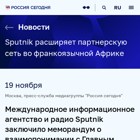
О НАС
RU
О МЕДИАГРУППЕ
ИСТОРИЯ
Новости
СОЦИАЛЬНАЯ ОТВЕТСТВЕННОСТЬ
РУКОВОДСТВО
КАРЬЕРА
СТАЖИРОВКА
IT-ВОЗМОЖНОСТИ
Sputnik расширяет партнерскую
НОВОСТИ
НАГРАДЫ
КОНТАКТЫ
сеть во франкоязычной Африке
НАШИ СМИ
РИА НОВОСТИ
SPUTNIK
ПРАЙМ
ИНОСМИ
19 ноября
УКРАИНА.РУ
BALTNEWS
ТОК И КОТ
СОЦИАЛЬНЫЙ НАВИГАТОР
ARCTIC.RU
Москва, пресс-служба медиагруппы "Россия сегодня"
ПРОЕКТЫ
Международное информационное
агентство и радио Sputnik
SPUTNIKPRO
КОНКУРС ИМЕНИ СТЕНИНА
заключило меморандум о
ФЕСТИВАЛЬ KOKTEBEL JAZZ PARTY
взаимопонимании с Главным
ПОЖАЛУЙСТА, ДЫШИТЕ!
НЮРНБЕРГ. НАЧАЛО МИРА