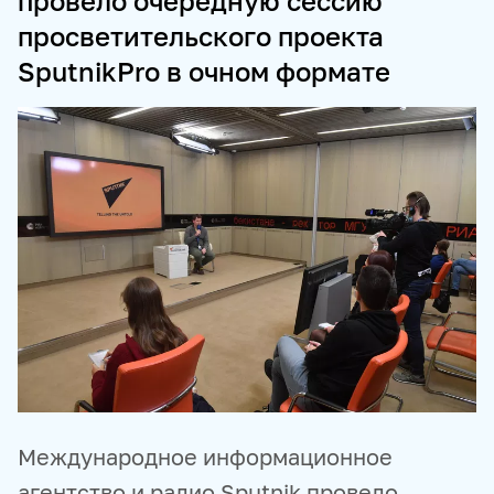
провело очередную сессию
просветительского проекта
ПРОДУКТЫ И СЕРВИСЫ
SputnikPro в очном формате
НОВОСТНЫЕ ЛЕНТЫ
МЕДИАБАНК
РЕКЛАМА И СПЕЦПРОЕКТЫ
МЕДИАФАСАД
РЕЙТИНГИ И АНАЛИТИКА
БАЗА АНОНСОВ
ПЕРЕВОДЫ
ФОТОХОСТИНГИ
ФОТОВЫСТАВКИ
ТРЕНИНГИ
МУЛЬТИМЕДИЙНЫЙ ПРЕСС-ЦЕНТР
Международное информационное
агентство и радио Sputnik провело