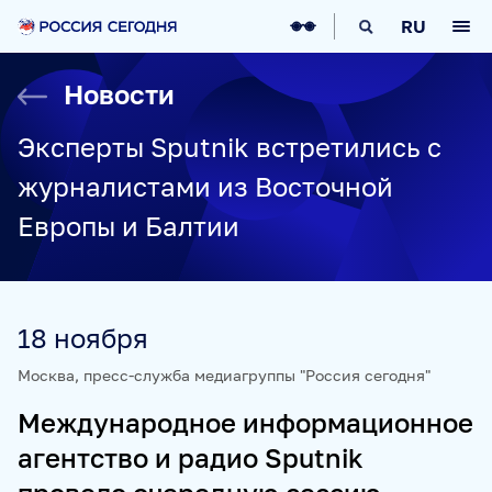
О НАС
RU
О МЕДИАГРУППЕ
ИСТОРИЯ
Новости
СОЦИАЛЬНАЯ ОТВЕТСТВЕННОСТЬ
РУКОВОДСТВО
КАРЬЕРА
СТАЖИРОВКА
IT-ВОЗМОЖНОСТИ
Эксперты Sputnik встретились с
НОВОСТИ
НАГРАДЫ
КОНТАКТЫ
журналистами из Восточной
НАШИ СМИ
Европы и Балтии
РИА НОВОСТИ
SPUTNIK
ПРАЙМ
ИНОСМИ
УКРАИНА.РУ
BALTNEWS
ТОК И КОТ
СОЦИАЛЬНЫЙ НАВИГАТОР
ARCTIC.RU
18 ноября
ПРОЕКТЫ
Москва, пресс-служба медиагруппы "Россия сегодня"
Международное информационное
SPUTNIKPRO
КОНКУРС ИМЕНИ СТЕНИНА
агентство и радио Sputnik
ФЕСТИВАЛЬ KOKTEBEL JAZZ PARTY
ПОЖАЛУЙСТА, ДЫШИТЕ!
НЮРНБЕРГ. НАЧАЛО МИРА