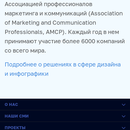
Ассоциацией профессионалов
маркетинга и коммуникаций (Association
of Marketing and Communication
Professionals, AMCP). Каждый год в нем
принимают участие более 6000 компаний
со всего мира.
Подробнее о решениях в сфере дизайна
и инфографики
О НАС
О медиагруппе
НАШИ СМИ
История
Социальная ответственность
РИА Новости
ПРОЕКТЫ
Руководство
Sputnik