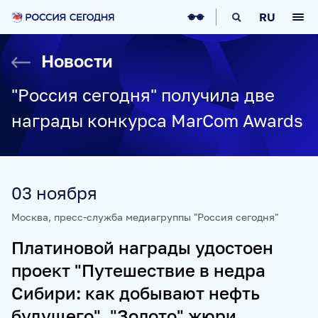
О НАС
RU
О МЕДИАГРУППЕ
ИСТОРИЯ
Новости
СОЦИАЛЬНАЯ ОТВЕТСТВЕННОСТЬ
РУКОВОДСТВО
КАРЬЕРА
СТАЖИРОВКА
IT-ВОЗМОЖНОСТИ
"Россия сегодня" получила две
НОВОСТИ
НАГРАДЫ
КОНТАКТЫ
награды конкурса MarCom Awards
НАШИ СМИ
РИА НОВОСТИ
SPUTNIK
ПРАЙМ
ИНОСМИ
03 ноября
УКРАИНА.РУ
BALTNEWS
ТОК И КОТ
СОЦИАЛЬНЫЙ НАВИГАТОР
ARCTIC.RU
Москва, пресс-служба медиагруппы "Россия сегодня"
ПРОЕКТЫ
Платиновой награды удостоен
проект "Путешествие в недра
SPUTNIKPRO
КОНКУРС ИМЕНИ СТЕНИНА
Сибири: как добывают нефть
ФЕСТИВАЛЬ KOKTEBEL JAZZ PARTY
будущего". "Золото" жюри
ПОЖАЛУЙСТА, ДЫШИТЕ!
НЮРНБЕРГ. НАЧАЛО МИРА