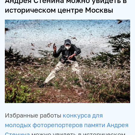
Андрея Стенина можно увидеть в
историческом центре Москвы
ПРОДУКТЫ И СЕРВИСЫ
НОВОСТНЫЕ ЛЕНТЫ
МЕДИАБАНК
РЕКЛАМА И СПЕЦПРОЕКТЫ
МЕДИАФАСАД
РЕЙТИНГИ И АНАЛИТИКА
БАЗА АНОНСОВ
ПЕРЕВОДЫ
ФОТОХОСТИНГИ
ФОТОВЫСТАВКИ
ТРЕНИНГИ
МУЛЬТИМЕДИЙНЫЙ ПРЕСС-ЦЕНТР
Избранные работы
конкурса для
молодых фоторепортеров памяти Андрея
Стенина
можно увидеть в историческом