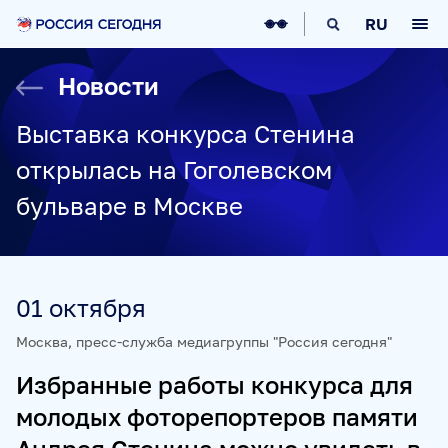
О НАС
RU
О МЕДИАГРУППЕ
ИСТОРИЯ
Новости
СОЦИАЛЬНАЯ ОТВЕТСТВЕННОСТЬ
РУКОВОДСТВО
КАРЬЕРА
СТАЖИРОВКА
IT-ВОЗМОЖНОСТИ
Выставка конкурса Стенина
НОВОСТИ
НАГРАДЫ
КОНТАКТЫ
открылась на Гоголевском
НАШИ СМИ
бульваре в Москве
РИА НОВОСТИ
SPUTNIK
ПРАЙМ
ИНОСМИ
УКРАИНА.РУ
BALTNEWS
ТОК И КОТ
СОЦИАЛЬНЫЙ НАВИГАТОР
ARCTIC.RU
01 октября
ПРОЕКТЫ
Москва, пресс-служба медиагруппы "Россия сегодня"
Избранные работы конкурса для
SPUTNIKPRO
КОНКУРС ИМЕНИ СТЕНИНА
молодых фоторепортеров памяти
ФЕСТИВАЛЬ KOKTEBEL JAZZ PARTY
ПОЖАЛУЙСТА, ДЫШИТЕ!
НЮРНБЕРГ. НАЧАЛО МИРА