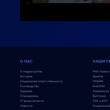
О НАС
НАШИ С
О медиагруппе
РИА Новост
История
Sputnik
Социальная ответственность
ПРАЙМ
Руководство
ИноСМИ
Карьера
Украина.ру
Стажировка
Baltnews
IT-возможности
ТОК и КОТ
Новости
Социальный