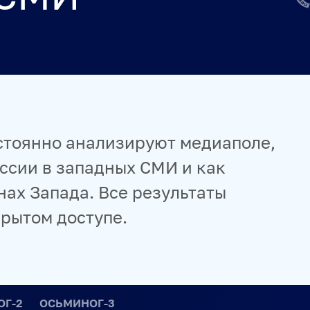
ИВАЛЬ KOKTEBEL JAZZ PARTY
ПОЖАЛУЙСТА, ДЫШИТЕ!
И СЕРВИСЫ
стоянно анализируют медиаполе,
 СПЕЦПРОЕКТЫ
МЕДИАФАСАД
РЕЙТИНГИ И АНАЛИТИК
оссии в западных СМИ и как
МУЛЬТИМЕДИЙНЫЙ ПРЕСС-ЦЕНТР
нах Запада. Все результаты
крытом доступе.
ОГ-2
ОСЬМИНОГ-3