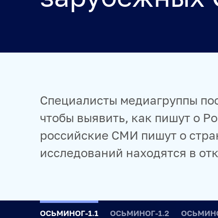
ПРОЕКТЫ
SPUTNIKPRO
КОНКУРС ИМЕНИ СТЕНИНА
ФЕСТ
ПРОДУКТЫ 
Специалисты медиагруппы по
НОВОСТНЫЕ ЛЕНТЫ
МЕДИАБАНК
РЕКЛАМА И
чтобы выявить, как пишут о Р
ФОТОХОСТИНГИ
ФОТОВЫСТАВКИ
ТРЕНИНГИ
российские СМИ пишут о стра
исследований находятся в от
ОСЬМИНОГ-1.1
ОСЬМИНОГ-1.2
ОСЬМИН